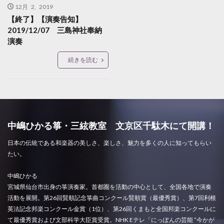
12月 2, 2019
【終了】【演奏告知】
2019/12/07 三島神社奉納
演奏
続きを読む
中嶋ひかる箏・三絃教室 文京区千駄木にて開講！
日本の伝統である和楽器の美しさ、楽しさ、魅力を多くの人に知ってもらい
たい。
中嶋ひかる
宮城県仙台市出身の箏演奏家。首都圏を活動の中心として、全国各地で演奏
活動を展開。第26回賢順記念箏曲コンクール賢順賞（最優秀賞）、第7回利根
英法記念邦楽コンクール金賞（1位）、第26回くまもと全国邦楽コンクールに
て最優秀賞および文部科学大臣賞受賞。NHK Eテレ「にっぽんの芸能 “今かが