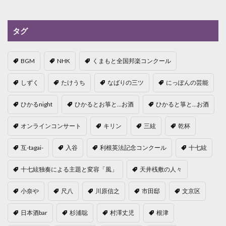
タグ
BGM
NHK
くまもと全国邦楽コンクール
しずく
たけうち
なばりの三ツ
にっぽんの芸能
ひかるnight
ひかるとお箏と…お酒
ひかると箏と…お酒
オンラインコンサート
キリン
三絃
乾杯
互-tagai-
入谷
利根英法記念コンクール
十七絃
十七絃独奏による主題と変容「風」
天井桟敷の人々
小奈や
尺八
川原信之
市田邸
文京区
日本酒bar
杉浦聡
村澤丈児
根津