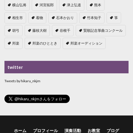
横山弘将
河宮拓郎
津上弘道
熊本
相生市
着物
石本かおり
竹本知子
箏
胡弓
藤枝大樹
谷根千
賢順記念箏曲コンクール
邦楽
邦楽のひととき
邦楽オーディション
twitter
Tweets by hikaru_nkjm
ホーム
プロフィール
演奏活動
お教室
ブログ