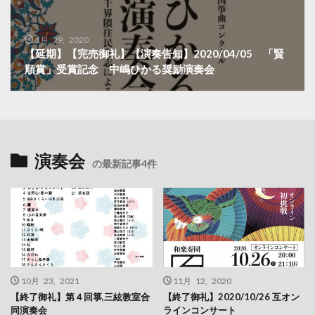
1月 29, 2020
【延期】【完売御礼】【演奏告知】2020/04/05 「賢
順賞」受賞記念 中嶋ひかる奨励演奏会
演奏会
の最新記事4件
10月 23, 2021
11月 12, 2020
【終了御礼】第４回箏,三絃教室合
【終了御礼】2020/10/26 互オン
同演奏会
ラインコンサート