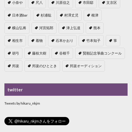
小奈や
尺八
川原信之
市田邸
文京区
日本酒bar
杉浦聡
村澤丈児
根津
横山弘将
河宮拓郎
津上弘道
熊本
相生市
着物
石本かおり
竹本知子
箏
胡弓
藤枝大樹
谷根千
賢順記念箏曲コンクール
邦楽
邦楽のひととき
邦楽オーディション
twitter
Tweets by hikaru_nkjm