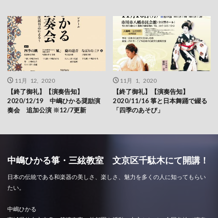
11月 12, 2020
11月 1, 2020
【終了御礼】【演奏告知】
【終了御礼】【演奏告知】
2020/12/19 中嶋ひかる奨励演
2020/11/16 箏と日本舞踊で綴る
奏会 追加公演 ※12/7更新
「四季のあそび」
中嶋ひかる箏・三絃教室 文京区千駄木にて開講！
日本の伝統である和楽器の美しさ、楽しさ、魅力を多くの人に知ってもらい
たい。
中嶋ひかる