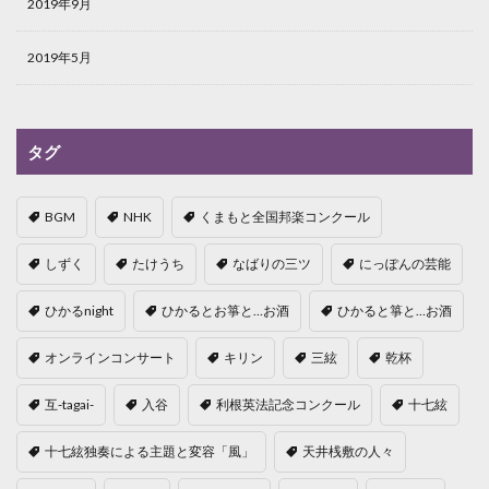
2019年9月
2019年5月
タグ
BGM
NHK
くまもと全国邦楽コンクール
しずく
たけうち
なばりの三ツ
にっぽんの芸能
ひかるnight
ひかるとお箏と…お酒
ひかると箏と…お酒
オンラインコンサート
キリン
三絃
乾杯
互-tagai-
入谷
利根英法記念コンクール
十七絃
十七絃独奏による主題と変容「風」
天井桟敷の人々