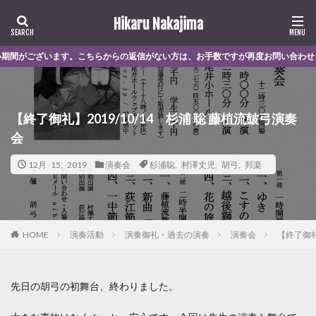
Hikaru Nakajima
らからの返信がない方は、お手数ですが再度お問い合わせください。 くコ:3ミ
【終了御礼】2019/10/14 杉浦 聡 藤植流皷弓演奏
会
12月 15, 2019
演奏会
杉浦聡
,
村澤丈児
,
胡弓
,
邦楽
演奏活動
演奏御礼・過去の演奏
演奏会
【終了御礼
HOME
先日の胡弓の初舞台、終わりました。