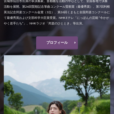
宮城県仙台市出身の箏演奏家。首都圏を活動の中心として、全国各地で演奏
活動を展開。第26回賢順記念箏曲コンクール賢順賞（最優秀賞）、第7回利根
英法記念邦楽コンクール金賞（1位）、第26回くまもと全国邦楽コンクールに
て最優秀賞および文部科学大臣賞受賞。NHK Eテレ「にっぽんの芸能 “今かが
やく若手たち”」、NHKラジオ「邦楽のひととき」等出演。
プロフィール