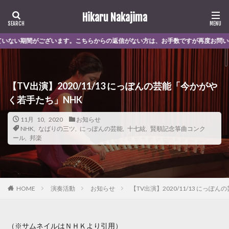
Hikaru Nakajima
こちらからの返信がない方は、お手数ですが再度お問い合わせください。 くコ:3
【TV出演】2020/11/13 にっぽんの芸能「今かがや
く若手たち」NHK
11月 10, 2020
お知らせ
NHK
,
なばりの三ツ
,
にっぽんの芸能
,
十七絃
,
賢順記念箏曲コンク
ール
,
邦楽
演奏活動
お知らせ
【TV出演】2020/11/13 にっ
HOME
（※サムネイルはＮＨＫより引用）