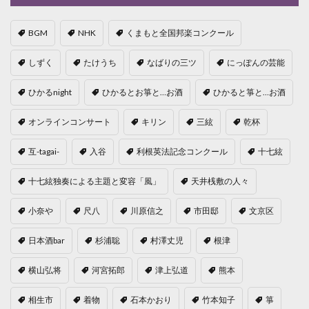
BGM
NHK
くまもと全国邦楽コンクール
しずく
たけうち
なばりの三ツ
にっぽんの芸能
ひかるnight
ひかるとお箏と…お酒
ひかると箏と…お酒
オンラインコンサート
キリン
三絃
乾杯
互-tagai-
入谷
利根英法記念コンクール
十七絃
十七絃独奏による主題と変容「風」
天井桟敷の人々
小奈や
尺八
川原信之
市田邸
文京区
日本酒bar
杉浦聡
村澤丈児
根津
横山弘将
河宮拓郎
津上弘道
熊本
相生市
着物
石本かおり
竹本知子
箏