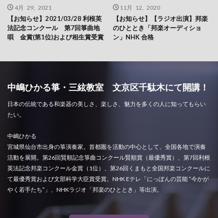
4月 29, 2021
11月 12, 2020
【お知らせ】2021/03/28 利根英
【お知らせ】【ラジオ出演】邦楽
法記念コンクール 第7回箏曲地
のひととき「邦楽オーディショ
唄 金賞(第1位)および相生賞受賞
ン」NHK 合格
中嶋ひかる箏・三絃教室 文京区千駄木にて開講！
日本の伝統である和楽器の美しさ、楽しさ、魅力を多くの人に知ってもらい
たい。
中嶋ひかる
宮城県仙台市出身の箏演奏家。首都圏を活動の中心として、全国各地で演奏
活動を展開。第26回賢順記念箏曲コンクール賢順賞（最優秀賞）、第7回利根
英法記念邦楽コンクール金賞（1位）、第26回くまもと全国邦楽コンクールに
て最優秀賞および文部科学大臣賞受賞。NHK Eテレ「にっぽんの芸能 “今かが
やく若手たち”」、NHKラジオ「邦楽のひととき」等出演。