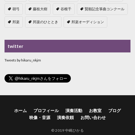
胡弓
藤枝大樹
谷根千
賢順記念箏曲コンクール
邦楽
邦楽のひととき
邦楽オーディション
twitter
Tweets by hikaru_nkjm
ホーム
プロフィール
演奏活動
お教室
ブログ
映像・音源
演奏依頼
お問い合わせ
©︎ 2019 中嶋ひかる